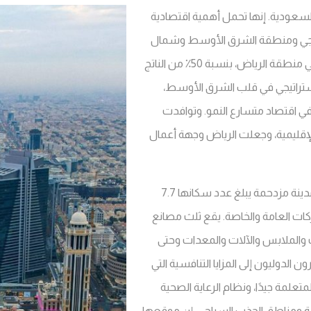
السعودية. إنها تحمل أهمية اقتصادية
خليجي ومنطقة الشرق الأوسط وشمال
أفريقيا. تساهم هذه المدينة النابضة بالحياة، التي تقع في منطقة الرياض، بنسبة 50٪ من الناتج
استراتيجي في قلب الشرق الأوسط،
ي اقتصاد متسارع النمو. وتوافدت
لإقليمية، وجعلت الرياض وجهة أعمال
الرياض، القوة الاقتصادية للمملكة العربية السعودية، مدينة مزدحمة يبلغ عدد سكانها 7.7
كات العامة والخاصة. يقع ثلث مصانع
اث والملابس والآلات والمعدات وحتى
 الدوليون إلى المزايا التنافسية التي
متعلمة جيدًا، ونظام الرعاية الصحية
احية ومناطق الجذب السياحي. إن موقعها