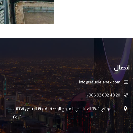
اتصال
info@saudielenex.com
+966 92 002 40 20
موقع: ٦۷۰۹ العليا - حي المروج الوحدة رقم ۱۹ الرياض ۱۲۲۸۱ –
۲٥۷٦